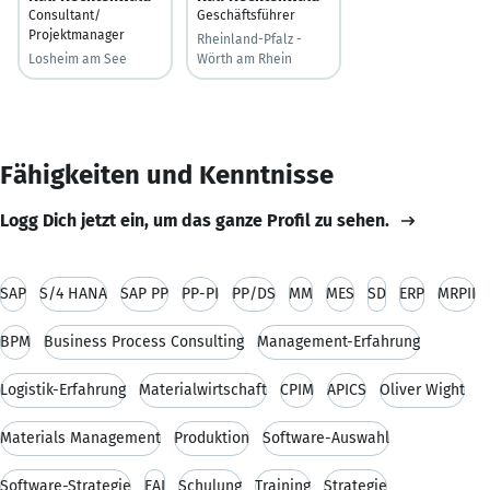
Consultant/
Geschäftsführer
Projektmanager
Rheinland-Pfalz -
Losheim am See
Wörth am Rhein
Fähigkeiten und Kenntnisse
Logg Dich jetzt ein, um das ganze Profil zu sehen.
SAP
S/4 HANA
SAP PP
PP-PI
PP/DS
MM
MES
SD
ERP
MRPII
BPM
Business Process Consulting
Management-Erfahrung
Logistik-Erfahrung
Materialwirtschaft
CPIM
APICS
Oliver Wight
Materials Management
Produktion
Software-Auswahl
Software-Strategie
EAI
Schulung
Training
Strategie