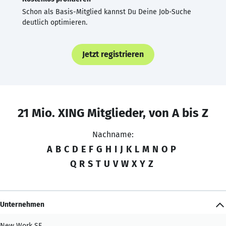
Schon als Basis-Mitglied kannst Du Deine Job-Suche
deutlich optimieren.
Jetzt registrieren
21 Mio. XING Mitglieder, von A bis Z
Nachname:
A
B
C
D
E
F
G
H
I
J
K
L
M
N
O
P
Q
R
S
T
U
V
W
X
Y
Z
Unternehmen
New Work SE