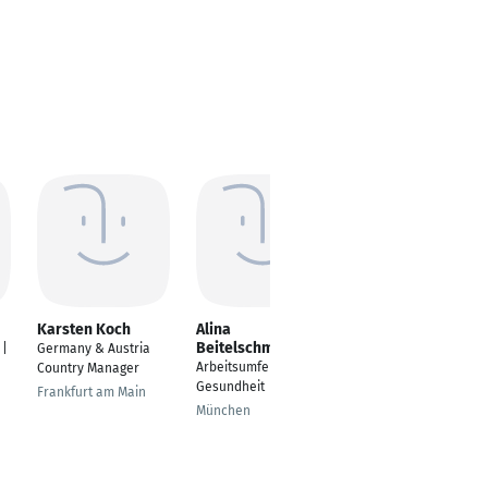
Karsten Koch
Alina
Marcel Breuer
Beitelschmidt
 |
Germany & Austria
Ton-Michel
Arbeitsumfeld und
Country Manager
weltweit
Gesundheit
Frankfurt am Main
München