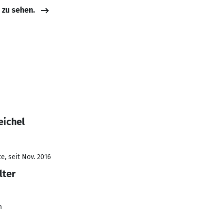
e zu sehen.
eichel
e, seit Nov. 2016
lter
n