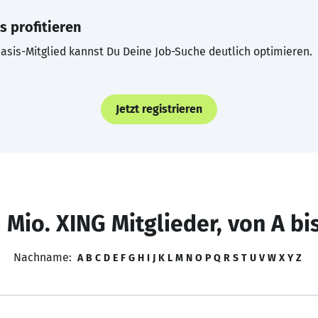
s profitieren
asis-Mitglied kannst Du Deine Job-Suche deutlich optimieren.
Jetzt registrieren
 Mio. XING Mitglieder, von A bi
Nachname:
A
B
C
D
E
F
G
H
I
J
K
L
M
N
O
P
Q
R
S
T
U
V
W
X
Y
Z