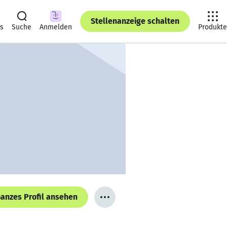
Stellenanzeige schalten
ts
Suche
Anmelden
Produkte
anzes Profil ansehen