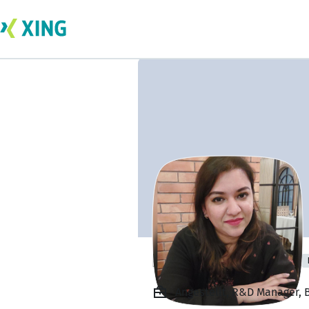
Ramesha Fatima
Angestellt, R&D Manager