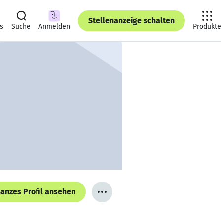
Stellenanzeige schalten
ts
Suche
Anmelden
Produkte
anzes Profil ansehen