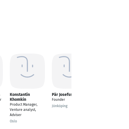
s
Konstantin
Pär Josefsson
Mehmet Ata
Khomkin
Baskin
r
Founder
Product Manager,
Co-Founder/
Jönköping
Venture analyst,
Technical Director
Adviser
Çorlu /Tekirdağ
Oslo