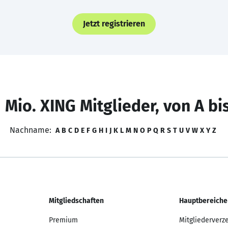
Jetzt registrieren
 Mio. XING Mitglieder, von A bi
Nachname:
A
B
C
D
E
F
G
H
I
J
K
L
M
N
O
P
Q
R
S
T
U
V
W
X
Y
Z
Mitgliedschaften
Hauptbereiche
Premium
Mitgliederverz