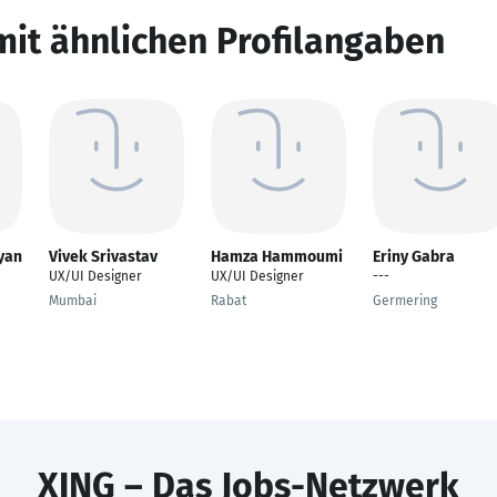
mit ähnlichen Profilangaben
yan
Vivek Srivastav
Hamza Hammoumi
Eriny Gabra
UX/UI Designer
UX/UI Designer
---
Mumbai
Rabat
Germering
XING – Das Jobs-Netzwerk