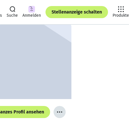
Stellenanzeige schalten
ts
Suche
Anmelden
Produkte
anzes Profil ansehen