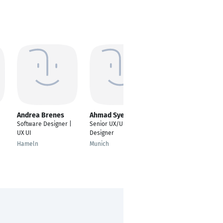
Andrea Brenes
Ahmad Syed
Mohamed Abdella
Software Designer |
Senior UX/UI
UI/UX Designer -
UX UI
Designer
Frontend Developer
Hameln
Munich
Alexandria