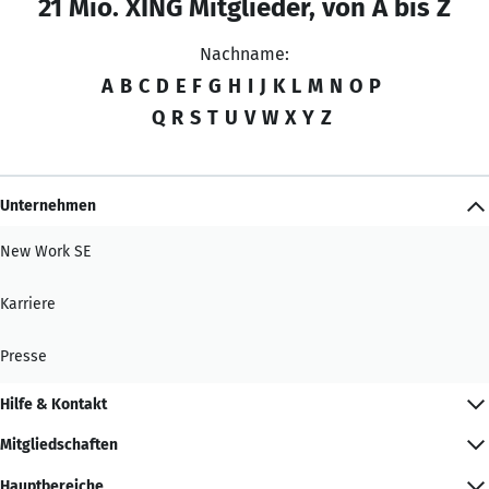
21 Mio. XING Mitglieder, von A bis Z
Nachname:
A
B
C
D
E
F
G
H
I
J
K
L
M
N
O
P
Q
R
S
T
U
V
W
X
Y
Z
Unternehmen
New Work SE
Karriere
Presse
Hilfe & Kontakt
Mitgliedschaften
Hauptbereiche