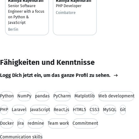
Ramya Rajendran
Ramya Rajendran
Senior Software
PHP Developer
Engineer with a focus
Coimbatore
on Python &
JavaScript
Berlin
Fähigkeiten und Kenntnisse
Logg Dich jetzt ein, um das ganze Profil zu sehen.
Python
NumPy
pandas
PyCharm
Matplotlib
Web development
PHP
Laravel
JavaScript
React.js
HTML5
CSS3
MySQL
Git
Docker
Jira
redmine
Team work
Commitment
Communication skills