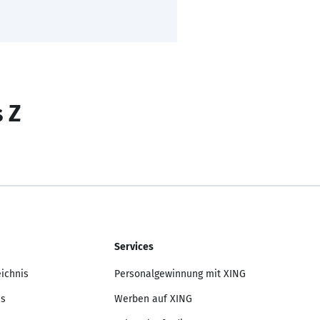
s Z
Services
eichnis
Personalgewinnung mit XING
is
Werben auf XING