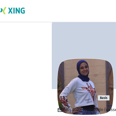
Rana Essam
Basis
Bis 2022, Hydrologin (wass