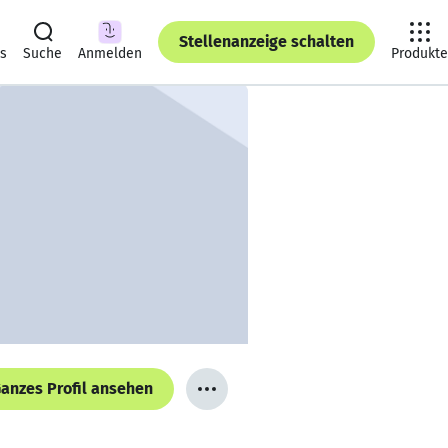
Stellenanzeige schalten
ts
Suche
Anmelden
Produkte
anzes Profil ansehen