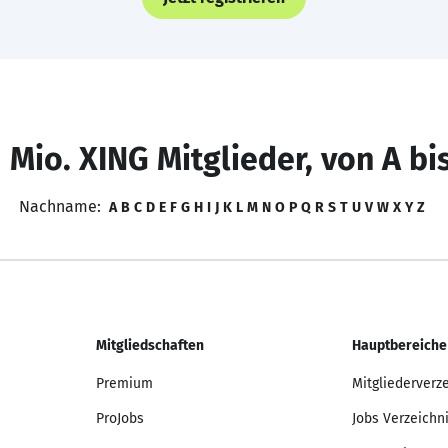
 Mio. XING Mitglieder, von A bi
Nachname:
A
B
C
D
E
F
G
H
I
J
K
L
M
N
O
P
Q
R
S
T
U
V
W
X
Y
Z
Mitgliedschaften
Hauptbereiche
Premium
Mitgliederverz
ProJobs
Jobs Verzeichn