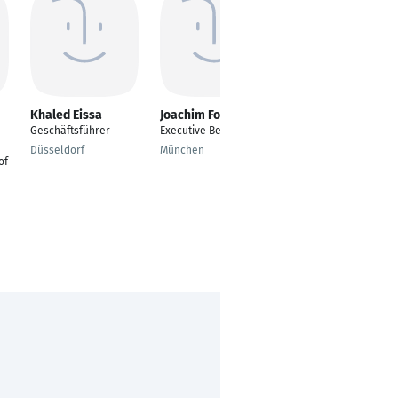
Khaled Eissa
Joachim Forchheim
Torsten Schwarz
Geschäftsführer
Executive Beratung
Head of Process and
Application
Düsseldorf
München
of
Management,
Technology Center
Erlangen