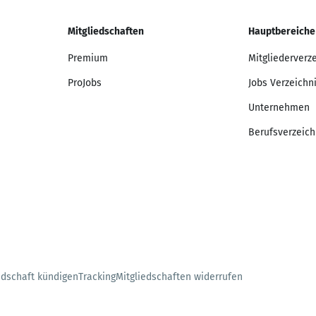
Mitgliedschaften
Hauptbereiche
Premium
Mitgliederverz
ProJobs
Jobs Verzeichn
Unternehmen
Berufsverzeich
edschaft kündigen
Tracking
Mitgliedschaften widerrufen