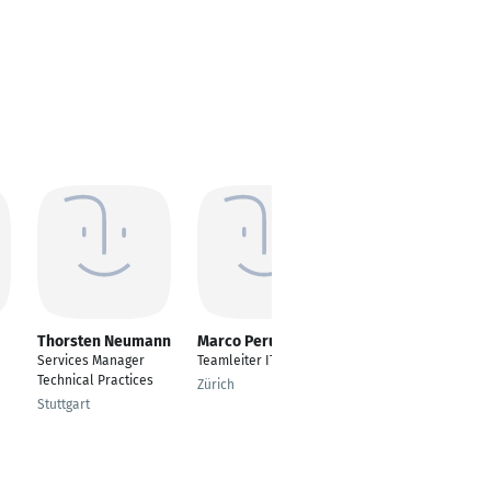
Thorsten Neumann
Marco Peruzzini
Olaf Dreyer
Services Manager
Teamleiter IT
Senior IT Consultant
Technical Practices
Zürich
Tornesch
Stuttgart