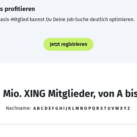
s profitieren
asis-Mitglied kannst Du Deine Job-Suche deutlich optimieren.
Jetzt registrieren
 Mio. XING Mitglieder, von A bi
Nachname:
A
B
C
D
E
F
G
H
I
J
K
L
M
N
O
P
Q
R
S
T
U
V
W
X
Y
Z