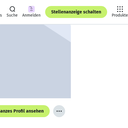
Stellenanzeige schalten
ts
Suche
Anmelden
Produkte
anzes Profil ansehen