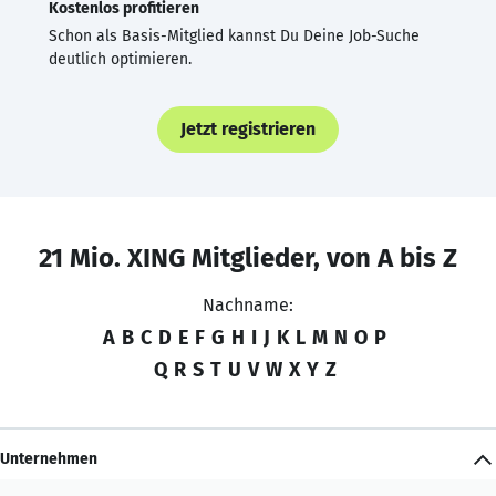
Kostenlos profitieren
Schon als Basis-Mitglied kannst Du Deine Job-Suche
deutlich optimieren.
Jetzt registrieren
21 Mio. XING Mitglieder, von A bis Z
Nachname:
A
B
C
D
E
F
G
H
I
J
K
L
M
N
O
P
Q
R
S
T
U
V
W
X
Y
Z
Unternehmen