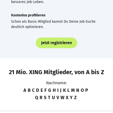
besseres Job-Leben.
Kostenlos profitieren
Schon als Basis-Mitglied kannst Du Deine Job-Suche
deutlich optimieren.
Jetzt registrieren
21 Mio. XING Mitglieder, von A bis Z
Nachname:
A
B
C
D
E
F
G
H
I
J
K
L
M
N
O
P
Q
R
S
T
U
V
W
X
Y
Z