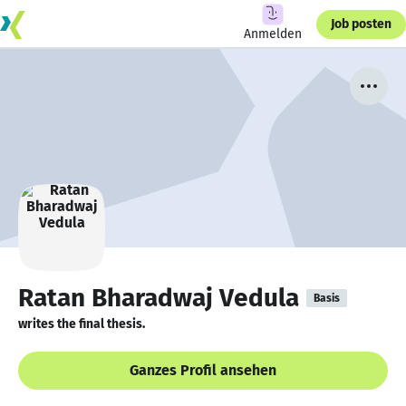
Job posten
Anmelden
Ratan Bharadwaj Vedula
Basis
writes the final thesis.
Ganzes Profil ansehen