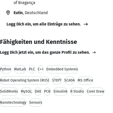
of Bragança
Eutin
, Deutschland
Logg Dich ein, um alle Einträge zu sehen.
Fähigkeiten und Kenntnisse
Logg Dich jetzt ein, um das ganze Profil zu sehen.
Python
MatLab
PLC
C++
Embedded Systems
Robot Operating System (ROS)
STEP7
SCADA
MS Office
SolidWorks
MySQL
DAX
PCB
Simulink
R Studio
Corel Draw
Nanotechnology
Sensors