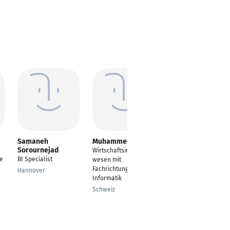
Samaneh
Muhammed Barut
Stefan Schneider
Sorournejad
Wirtschaftsingenieur
Technical Business
ce
BI Specialist
wesen mit
Analyst
Fachrichtung
Hannover
Hamburg
Informatik
Schweiz