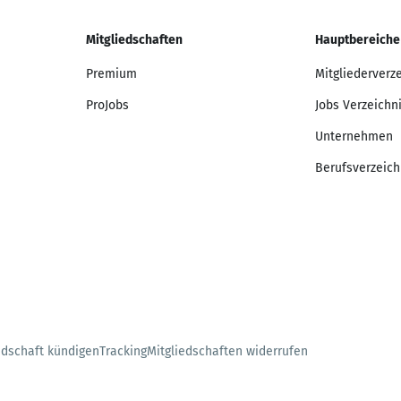
Mitgliedschaften
Hauptbereiche
Premium
Mitgliederverz
ProJobs
Jobs Verzeichn
Unternehmen
Berufsverzeich
edschaft kündigen
Tracking
Mitgliedschaften widerrufen