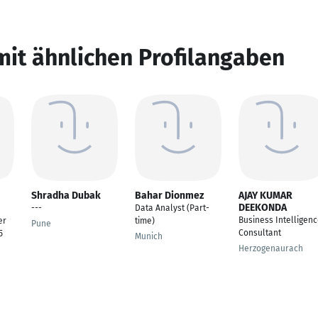
mit ähnlichen Profilangaben
Shradha Dubak
Bahar Dionmez
AJAY KUMAR
DEEKONDA
---
Data Analyst (Part-
Business Intelligen
er
time)
Pune
Consultant
5
Munich
Herzogenaurach