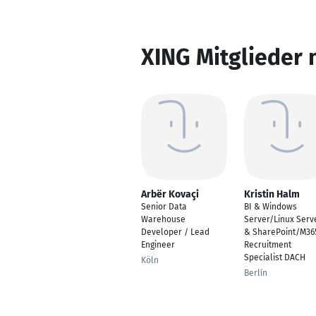
XING Mitglieder 
Arbër Kovaçi
Kristin Halm
Senior Data
BI & Windows
Warehouse
Server/Linux Serv
Developer / Lead
& SharePoint/M36
Engineer
Recruitment
Specialist DACH
Köln
Berlín