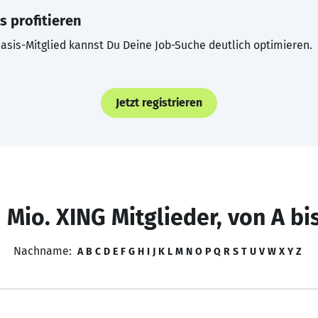
s profitieren
asis-Mitglied kannst Du Deine Job-Suche deutlich optimieren.
Jetzt registrieren
 Mio. XING Mitglieder, von A bi
Nachname:
A
B
C
D
E
F
G
H
I
J
K
L
M
N
O
P
Q
R
S
T
U
V
W
X
Y
Z