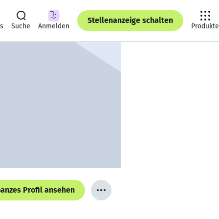
Stellenanzeige schalten
ts
Suche
Anmelden
Produkte
anzes Profil ansehen