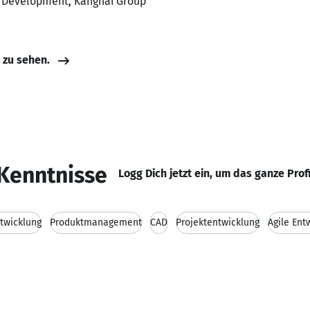
t Development, Kangnai Group
e zu sehen.
Kenntnisse
Logg Dich jetzt ein, um das ganze Prof
twicklung
Produktmanagement
CAD
Projektentwicklung
Agile Ent