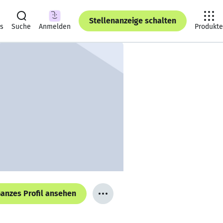
Stellenanzeige schalten
ts
Suche
Anmelden
Produkte
anzes Profil ansehen