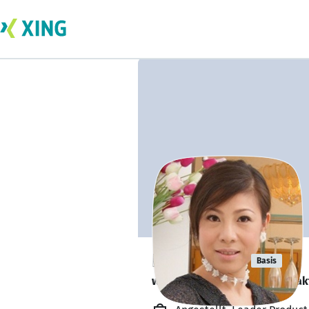
Rebecca Li
Basis
würde sich über soziale Kontak