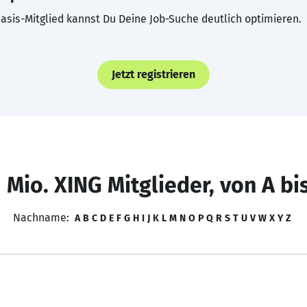
asis-Mitglied kannst Du Deine Job-Suche deutlich optimieren.
Jetzt registrieren
 Mio. XING Mitglieder, von A bi
Nachname:
A
B
C
D
E
F
G
H
I
J
K
L
M
N
O
P
Q
R
S
T
U
V
W
X
Y
Z