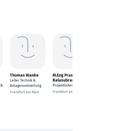
Thomas Wanke
M.Eng Prasanna
Marco Redwitz
Balasubramaniam
Leiter Technik &
Global Director R&D
 &
Projektleiter
Anlagenumstellung
Electronics /
Mechatronics
Frankfurt am Main
Frankfurt am Main
Regensburg