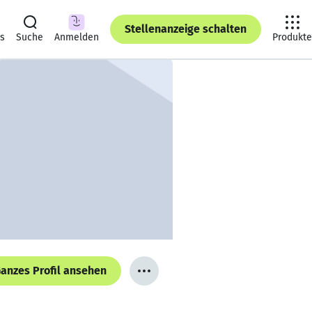
Stellenanzeige schalten
ts
Suche
Anmelden
Produkte
anzes Profil ansehen