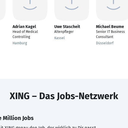
Adrian Kagel
Uwe Stascheit
Michael Beume
Head of Medical
Altenpfleger
Senior IT Business
Controlling
Consultant
Kassel
Hamburg
Düsseldorf
XING – Das Jobs-Netzwerk
 Million Jobs
t XING genau den Job, der wirklich zu Dir passt.