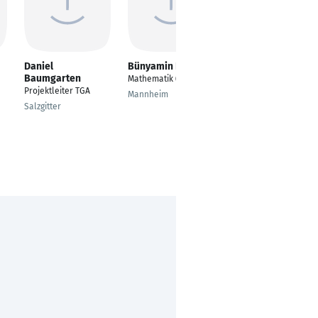
Daniel
Bünyamin Bir
Thorsten Otremba
Baumgarten
Mathematik (Lehramt)
Managing Consultant
Projektleiter TGA
Mannheim
Düsseldorf
Salzgitter