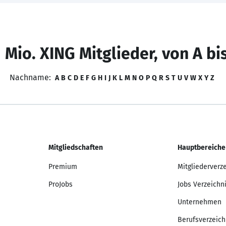
 Mio. XING Mitglieder, von A bi
Nachname:
A
B
C
D
E
F
G
H
I
J
K
L
M
N
O
P
Q
R
S
T
U
V
W
X
Y
Z
Mitgliedschaften
Hauptbereiche
Premium
Mitgliederverz
ProJobs
Jobs Verzeichn
Unternehmen
Berufsverzeich