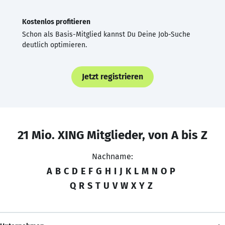
Kostenlos profitieren
Schon als Basis-Mitglied kannst Du Deine Job-Suche
deutlich optimieren.
Jetzt registrieren
21 Mio. XING Mitglieder, von A bis Z
Nachname:
A
B
C
D
E
F
G
H
I
J
K
L
M
N
O
P
Q
R
S
T
U
V
W
X
Y
Z