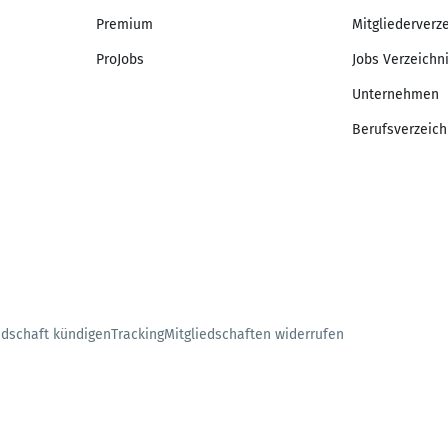
Premium
Mitgliederverz
ProJobs
Jobs Verzeichn
Unternehmen
Berufsverzeich
edschaft kündigen
Tracking
Mitgliedschaften widerrufen