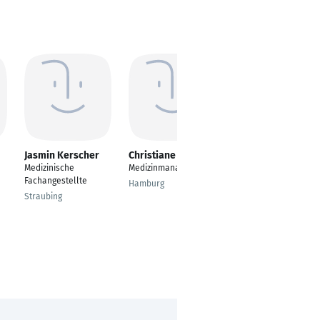
Jasmin Kerscher
Christiane Wegner
Stefanie Hüttmann
Medizinische
Medizinmanagerin
Gelernte
Fachangestellte
Lacklaborantin
Hamburg
momentan als
Straubing
Vertretungskraft im
Kindergarten
Bietigheim-Bissingen