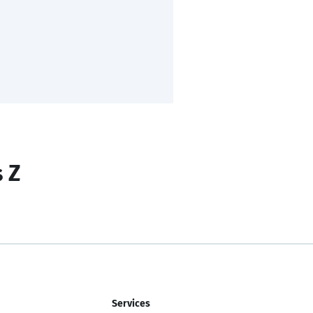
s Z
Services