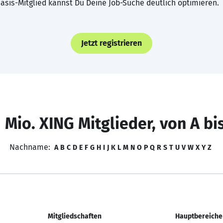
asis-Mitglied kannst Du Deine Job-Suche deutlich optimieren.
Jetzt registrieren
 Mio. XING Mitglieder, von A bi
Nachname:
A
B
C
D
E
F
G
H
I
J
K
L
M
N
O
P
Q
R
S
T
U
V
W
X
Y
Z
Mitgliedschaften
Hauptbereiche