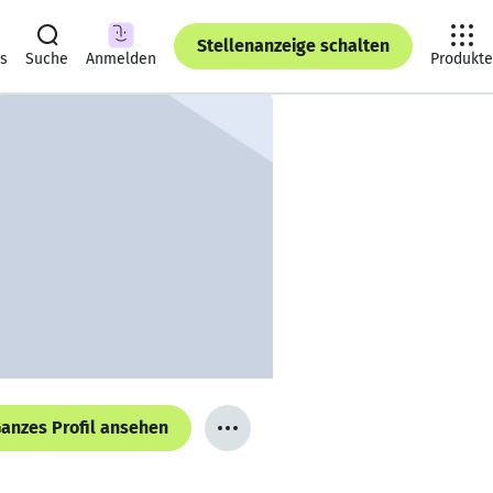
Stellenanzeige schalten
ts
Suche
Anmelden
Produkte
anzes Profil ansehen