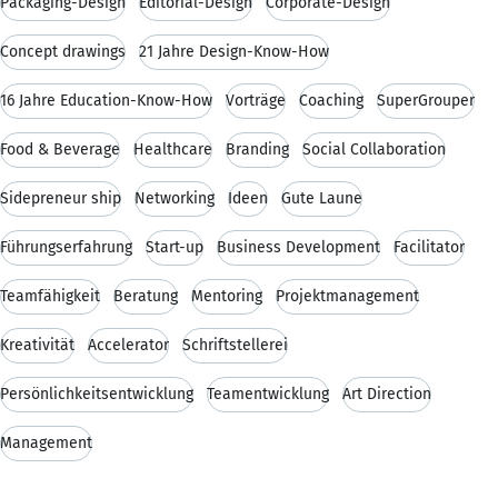
Packaging-Design
Editorial-Design
Corporate-Design
Concept drawings
21 Jahre Design-Know-How
16 Jahre Education-Know-How
Vorträge
Coaching
SuperGrouper
Food & Beverage
Healthcare
Branding
Social Collaboration
Sidepreneur ship
Networking
Ideen
Gute Laune
Führungserfahrung
Start-up
Business Development
Facilitator
Teamfähigkeit
Beratung
Mentoring
Projektmanagement
Kreativität
Accelerator
Schriftstellerei
Persönlichkeitsentwicklung
Teamentwicklung
Art Direction
Management