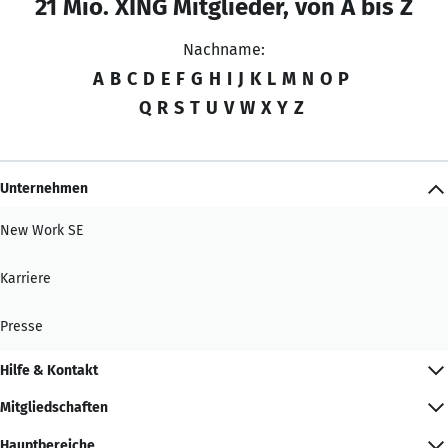
21 Mio. XING Mitglieder, von A bis Z
Nachname:
A
B
C
D
E
F
G
H
I
J
K
L
M
N
O
P
Q
R
S
T
U
V
W
X
Y
Z
Unternehmen
New Work SE
Karriere
Presse
Hilfe & Kontakt
Mitgliedschaften
Hauptbereiche