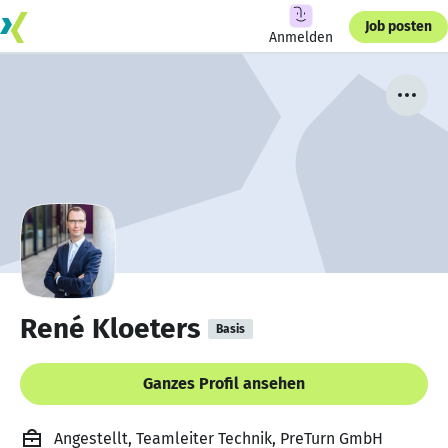
Job posten
Anmelden
René Kloeters
Basis
Ganzes Profil ansehen
Angestellt, Teamleiter Technik, PreTurn GmbH