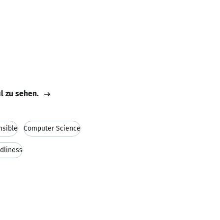
il zu sehen.
nsible
Computer Science
ndliness