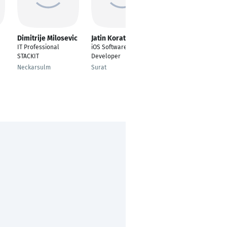
Dimitrije Milosevic
Jatin Korat
Ellen Mendy
IT Professional
iOS Software
Real Time Analyst
STACKIT
Developer
Bochum
Neckarsulm
Surat