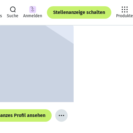
Stellenanzeige schalten
ts
Suche
Anmelden
Produkte
anzes Profil ansehen