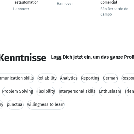
Testautomation
Comercial
Hannover
Hannover
São Bernardo do
Campo
Kenntnisse
Logg Dich jetzt ein, um das ganze Prof
munication skills
Reliability
Analytics
Reporting
German
Respo
Problem Solving
Flexibility
Interpersonal skills
Enthusiasm
Frie
hy
punctual
willingness to learn