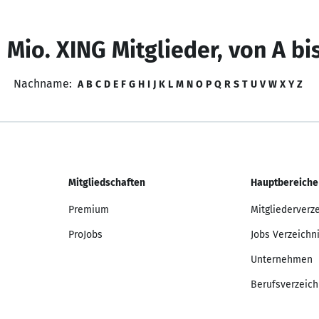
 Mio. XING Mitglieder, von A bi
Nachname:
A
B
C
D
E
F
G
H
I
J
K
L
M
N
O
P
Q
R
S
T
U
V
W
X
Y
Z
Mitgliedschaften
Hauptbereiche
Premium
Mitgliederverz
ProJobs
Jobs Verzeichn
Unternehmen
Berufsverzeich