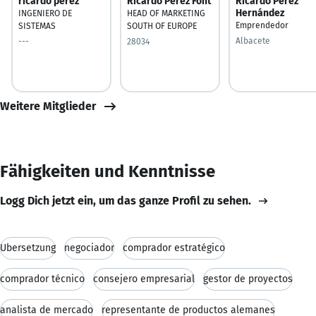
ricardo perez
Ricardo Perez Font
Ricardo Pérez
Hernández
INGENIERO DE
HEAD OF MARKETING
Emprendedor
SISTEMAS
SOUTH OF EUROPE
Albacete
---
28034
Weitere Mitglieder
Fähigkeiten und Kenntnisse
Logg Dich jetzt ein, um das ganze Profil zu sehen.
Übersetzung
negociador
comprador estratégico
comprador técnico
consejero empresarial
gestor de proyectos
analista de mercado
representante de productos alemanes