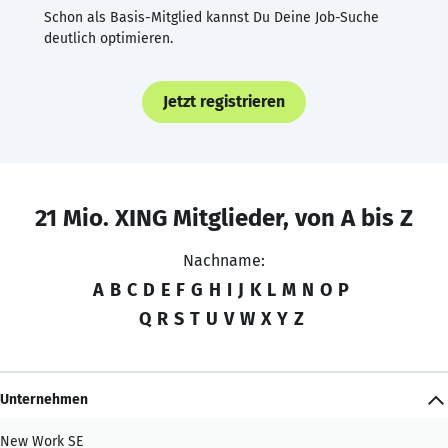
Schon als Basis-Mitglied kannst Du Deine Job-Suche
deutlich optimieren.
Jetzt registrieren
21 Mio. XING Mitglieder, von A bis Z
Nachname:
A
B
C
D
E
F
G
H
I
J
K
L
M
N
O
P
Q
R
S
T
U
V
W
X
Y
Z
Unternehmen
New Work SE