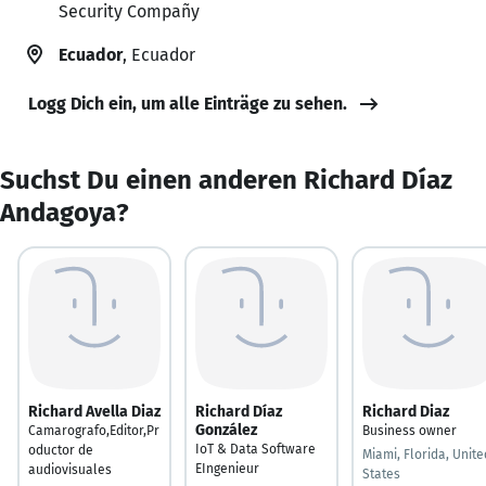
Security Compañy
Ecuador
, Ecuador
Logg Dich ein, um alle Einträge zu sehen.
Suchst Du einen anderen Richard Díaz
Andagoya?
Richard Avella Diaz
Richard Díaz
Richard Diaz
González
Camarografo,Editor,Pr
Business owner
IoT & Data Software
oductor de
Miami, Florida, Unite
EIngenieur
audiovisuales
States