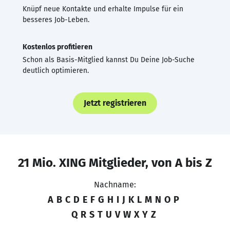
Knüpf neue Kontakte und erhalte Impulse für ein
besseres Job-Leben.
Kostenlos profitieren
Schon als Basis-Mitglied kannst Du Deine Job-Suche
deutlich optimieren.
Jetzt registrieren
21 Mio. XING Mitglieder, von A bis Z
Nachname:
A
B
C
D
E
F
G
H
I
J
K
L
M
N
O
P
Q
R
S
T
U
V
W
X
Y
Z