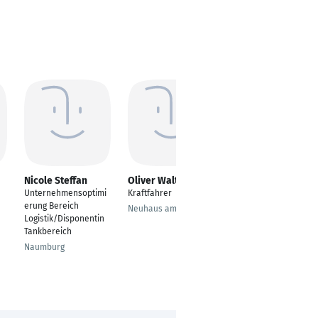
Nicole Steffan
Oliver Walter
Sven Freytag
Unternehmensoptimi
Kraftfahrer
Mitarbeiter
erung Bereich
Disposition
Neuhaus am Rennweg
Logistik/Disponentin
Delbrück
Tankbereich
Naumburg