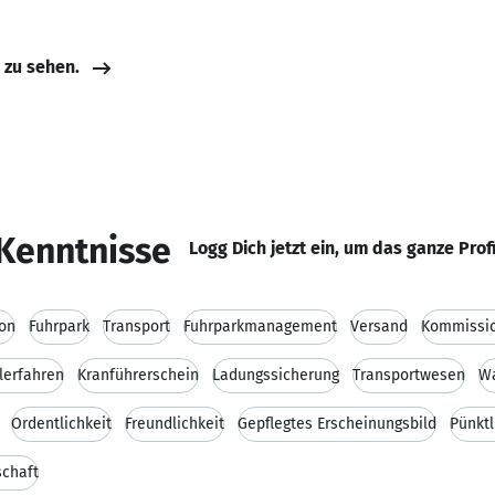
e zu sehen.
Kenntnisse
Logg Dich jetzt ein, um das ganze Prof
ion
Fuhrpark
Transport
Fuhrparkmanagement
Versand
Kommissio
lerfahren
Kranführerschein
Ladungssicherung
Transportwesen
Wa
Ordentlichkeit
Freundlichkeit
Gepflegtes Erscheinungsbild
Pünktl
schaft