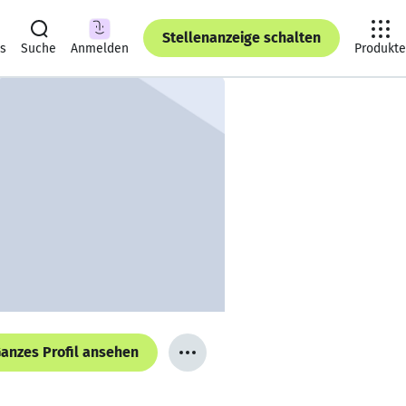
Stellenanzeige schalten
ts
Suche
Anmelden
Produkte
anzes Profil ansehen