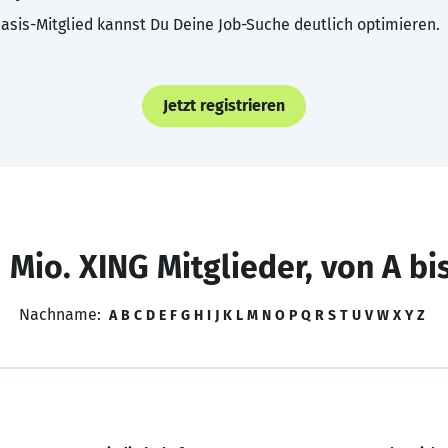
asis-Mitglied kannst Du Deine Job-Suche deutlich optimieren.
Jetzt registrieren
 Mio. XING Mitglieder, von A bi
Nachname:
A
B
C
D
E
F
G
H
I
J
K
L
M
N
O
P
Q
R
S
T
U
V
W
X
Y
Z