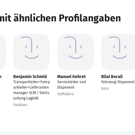
mit ähnlichen Profilangaben
n
Benjamin Schmid
Manuel Kehret
Bilal Borali
Transportleiter+Fuhrp
Serviceleiter und
Fahrzeug-Disponent
arkleiter+Lieferanten
Disponent
Köln
manager SCM / Stellv.
Ostfildern
Leitung Logistik
Deizisau