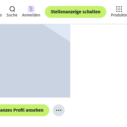
Stellenanzeige schalten
ts
Suche
Anmelden
Produkte
anzes Profil ansehen