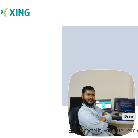
Rifat Hossain
Basis
Angestellt, Software Devel