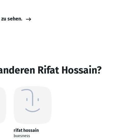
e zu sehen.
anderen Rifat Hossain?
rifat hossain
buesness