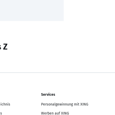
s Z
Services
eichnis
Personalgewinnung mit XING
is
Werben auf XING