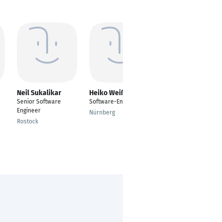
Neil Sukalikar
Heiko Weiß
David Negulyayev
Senior Software
Software-Entwickler
Full stack engineer
Engineer
Nürnberg
Mullheim
Rostock