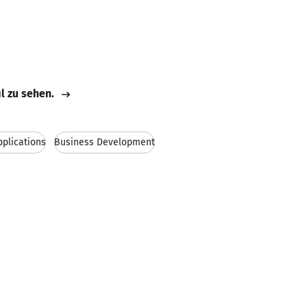
il zu sehen.
pplications
Business Development