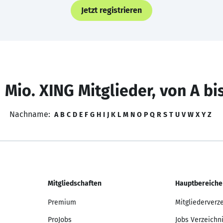
Jetzt registrieren
 Mio. XING Mitglieder, von A bi
Nachname:
A
B
C
D
E
F
G
H
I
J
K
L
M
N
O
P
Q
R
S
T
U
V
W
X
Y
Z
Mitgliedschaften
Hauptbereiche
Premium
Mitgliederverz
ProJobs
Jobs Verzeichn