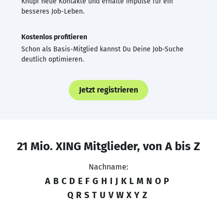
Knüpf neue Kontakte und erhalte Impulse für ein
besseres Job-Leben.
Kostenlos profitieren
Schon als Basis-Mitglied kannst Du Deine Job-Suche
deutlich optimieren.
Jetzt registrieren
21 Mio. XING Mitglieder, von A bis Z
Nachname:
A
B
C
D
E
F
G
H
I
J
K
L
M
N
O
P
Q
R
S
T
U
V
W
X
Y
Z