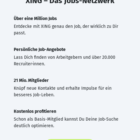
XING – Das Jobs-Netzwerk
Über eine Million Jobs
Entdecke mit XING genau den Job, der wirklich zu Dir
passt.
Persönliche Job-Angebote
Lass Dich finden von Arbeitgebern und über 20.000
Recruiter·innen.
21 Mio. Mitglieder
Knüpf neue Kontakte und erhalte Impulse für ein
besseres Job-Leben.
Kostenlos profitieren
Schon als Basis-Mitglied kannst Du Deine Job-Suche
deutlich optimieren.