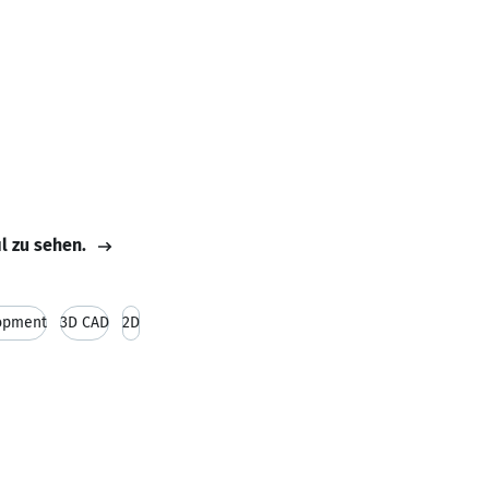
il zu sehen.
opment
3D CAD
2D