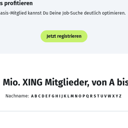
s profitieren
asis-Mitglied kannst Du Deine Job-Suche deutlich optimieren.
Jetzt registrieren
 Mio. XING Mitglieder, von A bi
Nachname:
A
B
C
D
E
F
G
H
I
J
K
L
M
N
O
P
Q
R
S
T
U
V
W
X
Y
Z