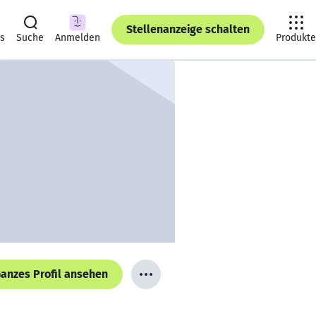
Stellenanzeige schalten
ts
Suche
Anmelden
Produkte
anzes Profil ansehen