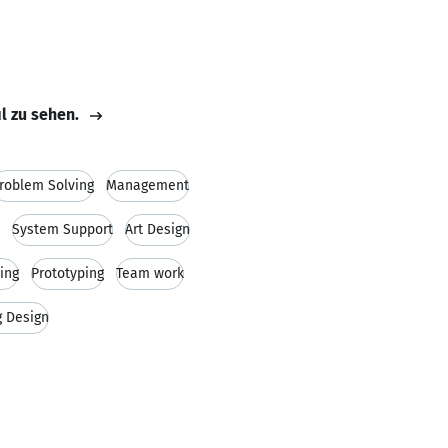
il zu sehen.
roblem Solving
Management
System Support
Art Design
ing
Prototyping
Team work
g Design