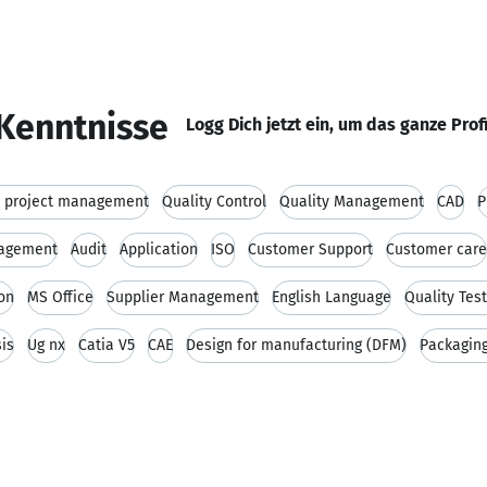
Kenntnisse
Logg Dich jetzt ein, um das ganze Prof
l project management
Quality Control
Quality Management
CAD
P
nagement
Audit
Application
ISO
Customer Support
Customer care
on
MS Office
Supplier Management
English Language
Quality Test
is
Ug nx
Catia V5
CAE
Design for manufacturing (DFM)
Packagin