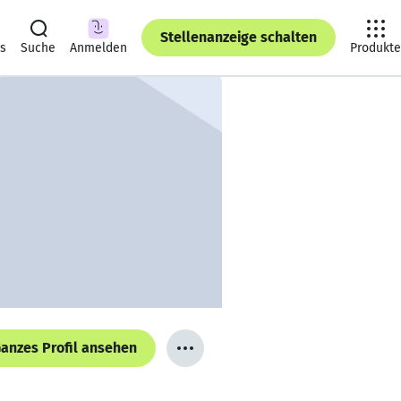
Stellenanzeige schalten
ts
Suche
Anmelden
Produkte
anzes Profil ansehen