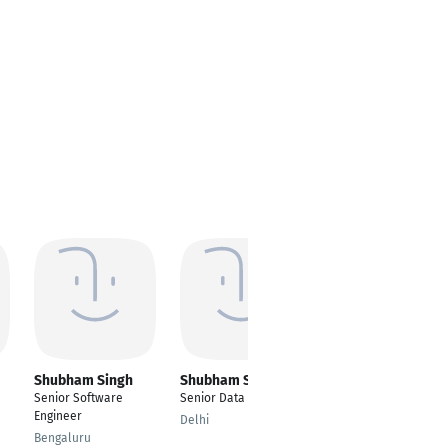
Shubham Singh
Shubham Singh
shubham singh
Senior Software
Senior Data Engineer
Senior Software
Engineer
Engineer
Delhi
Bengaluru
Ghaziabad