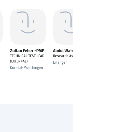
Zoltan Feher -PMP
Abdul Wahaj
Adnan Omerovic
TECHNICAL TEST LEAD
Research Assistant
Operations Manager
(EXTERNAL)
Technology
Erlangen
Korntal-Münchingen
München