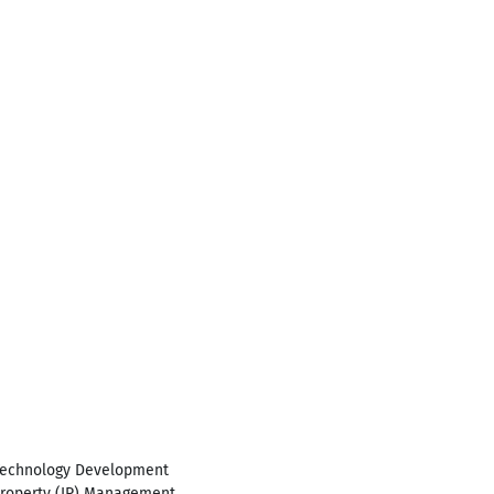
 Technology Development
roperty (IP) Management