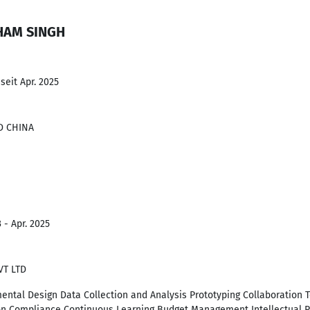
BHAM SINGH
seit Apr. 2025
D CHINA
 - Apr. 2025
VT LTD
ental Design Data Collection and Analysis Prototyping Collaboration
n Compliance Continuous Learning Budget Management Intellectual P