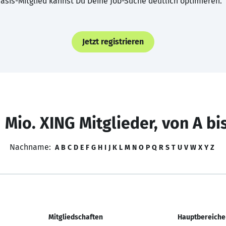
asis-Mitglied kannst Du Deine Job-Suche deutlich optimieren.
Jetzt registrieren
 Mio. XING Mitglieder, von A bi
Nachname:
A
B
C
D
E
F
G
H
I
J
K
L
M
N
O
P
Q
R
S
T
U
V
W
X
Y
Z
Mitgliedschaften
Hauptbereiche