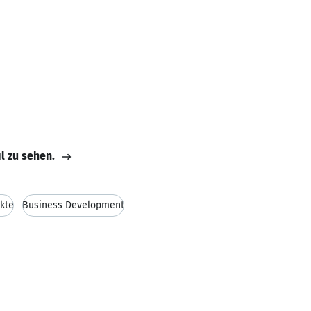
il zu sehen.
kte
Business Development