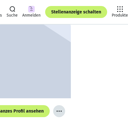
Stellenanzeige schalten
ts
Suche
Anmelden
Produkte
anzes Profil ansehen