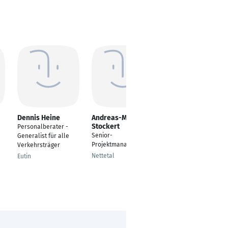
Dennis Heine
Andreas-M.
Michael Beume
Stockert
Personalberater -
Senior IT Business
Senior-
Generalist für alle
Consultant
Projektmanager
Verkehrsträger
Düsseldorf
Nettetal
Eutin