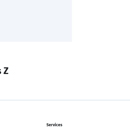
s Z
Services