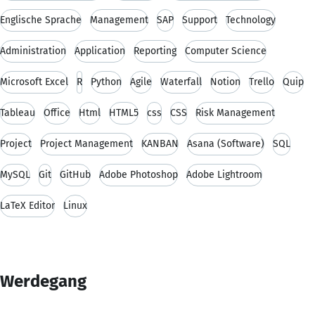
Englische Sprache
Management
SAP
Support
Technology
Administration
Application
Reporting
Computer Science
Microsoft Excel
R
Python
Agile
Waterfall
Notion
Trello
Quip
Tableau
Office
Html
HTML5
css
CSS
Risk Management
Project
Project Management
KANBAN
Asana (Software)
SQL
MySQL
Git
GitHub
Adobe Photoshop
Adobe Lightroom
LaTeX Editor
Linux
Werdegang