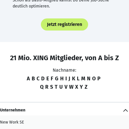
Schon als Basis-Mitglied kannst Du Deine Job-Suche
deutlich optimieren.
Jetzt registrieren
21 Mio. XING Mitglieder, von A bis Z
Nachname:
A
B
C
D
E
F
G
H
I
J
K
L
M
N
O
P
Q
R
S
T
U
V
W
X
Y
Z
Unternehmen
New Work SE