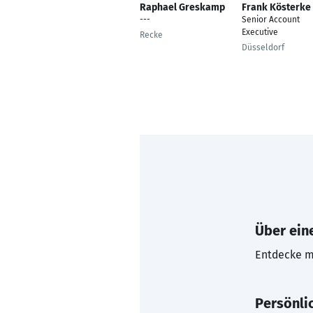
Raphael Greskamp
Frank Kösterke
---
Senior Account
Executive
Recke
Düsseldorf
Über eine
Entdecke mi
Persönli