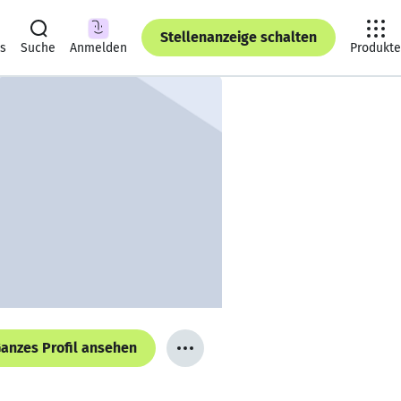
Stellenanzeige schalten
ts
Suche
Anmelden
Produkte
anzes Profil ansehen