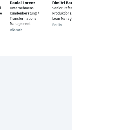
Daniel Lorenz
Dimitri Barabas
Ralph Sehringer
d
Unternehmens
Senior Referent
Projektleiter
te
Kundenberatung /
Produktionssysteme /
Karlsruhe
Transformations
Lean Management
Management
Berlin
Rösrath