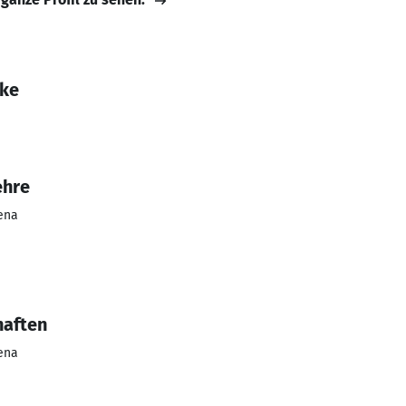
nke
ehre
Jena
haften
Jena