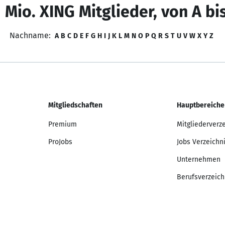
 Mio. XING Mitglieder, von A bi
Nachname:
A
B
C
D
E
F
G
H
I
J
K
L
M
N
O
P
Q
R
S
T
U
V
W
X
Y
Z
Mitgliedschaften
Hauptbereiche
Premium
Mitgliederverz
ProJobs
Jobs Verzeichn
Unternehmen
Berufsverzeich