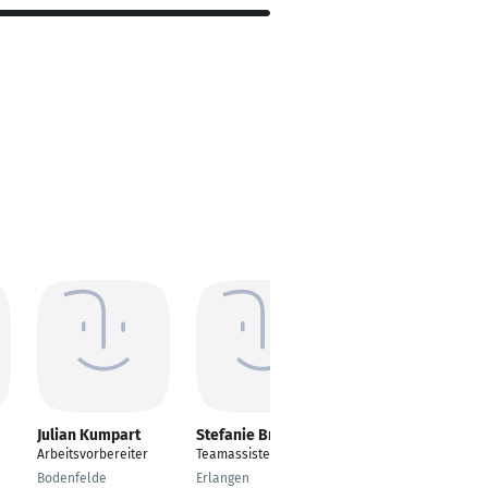
Julian Kumpart
Stefanie Brack
Julie Tiemann
Arbeitsvorbereiter
Teamassistentin
Erzieherin
Bodenfelde
Erlangen
Detmold