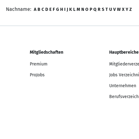
Nachname:
A
B
C
D
E
F
G
H
I
J
K
L
M
N
O
P
Q
R
S
T
U
V
W
X
Y
Z
Mitgliedschaften
Hauptbereiche
Premium
Mitgliederverz
ProJobs
Jobs Verzeichn
Unternehmen
Berufsverzeich