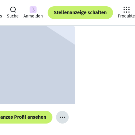
Stellenanzeige schalten
ts
Suche
Anmelden
Produkte
anzes Profil ansehen