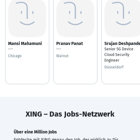
Mansi Mahamuni
Pranav Panat
Srujan Deshpand
---
---
Senior 5G Device
Cloud Security
Chicago
Walnut
Engineer
Düsseldorf
XING – Das Jobs-Netzwerk
Über eine Million Jobs
Entdecke mit XING genau den Job, der wirklich zu Dir