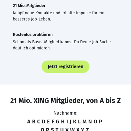
21 Mio. Mitglieder
Knüpf neue Kontakte und erhalte Impulse für ein
besseres Job-Leben.
Kostenlos profitieren
Schon als Basis-Mitglied kannst Du Deine Job-Suche
deutlich optimieren.
Jetzt registrieren
21 Mio. XING Mitglieder, von A bis Z
Nachname:
A
B
C
D
E
F
G
H
I
J
K
L
M
N
O
P
Q
R
S
T
U
V
W
X
Y
Z