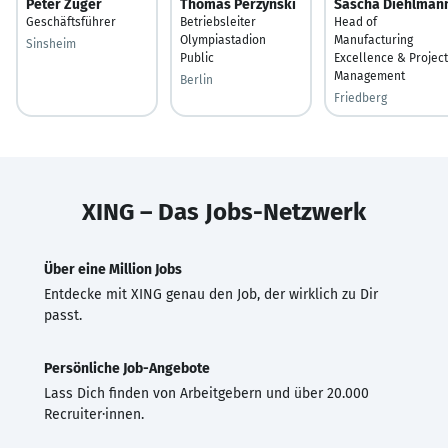
Peter Züger
Thomas Perzynski
Sascha Diehlman
Geschäftsführer
Betriebsleiter
Head of
Olympiastadion
Manufacturing
Sinsheim
Public
Excellence & Project
Management
Berlin
Friedberg
XING – Das Jobs-Netzwerk
Über eine Million Jobs
Entdecke mit XING genau den Job, der wirklich zu Dir
passt.
Persönliche Job-Angebote
Lass Dich finden von Arbeitgebern und über 20.000
Recruiter·innen.