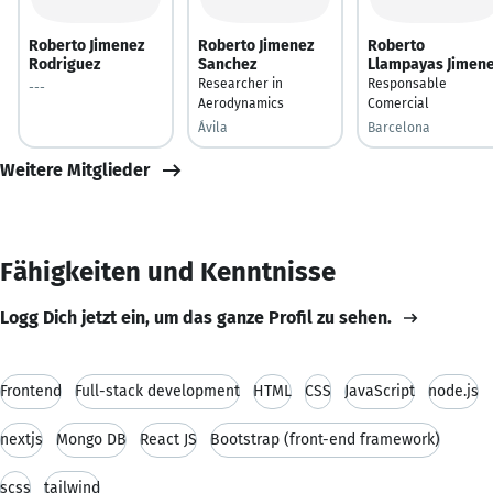
Roberto Jimenez
Roberto Jimenez
Roberto
Rodriguez
Sanchez
Llampayas Jimen
Researcher in
Responsable
---
Aerodynamics
Comercial
Ávila
Barcelona
Weitere Mitglieder
Fähigkeiten und Kenntnisse
Logg Dich jetzt ein, um das ganze Profil zu sehen.
Frontend
Full-stack development
HTML
CSS
JavaScript
node.js
nextjs
Mongo DB
React JS
Bootstrap (front-end framework)
scss
tailwind