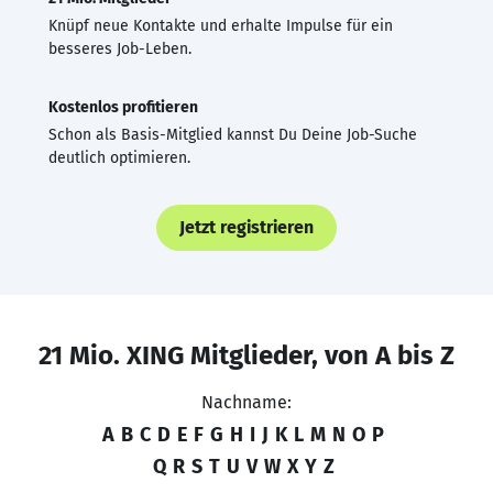
Knüpf neue Kontakte und erhalte Impulse für ein
besseres Job-Leben.
Kostenlos profitieren
Schon als Basis-Mitglied kannst Du Deine Job-Suche
deutlich optimieren.
Jetzt registrieren
21 Mio. XING Mitglieder, von A bis Z
Nachname:
A
B
C
D
E
F
G
H
I
J
K
L
M
N
O
P
Q
R
S
T
U
V
W
X
Y
Z