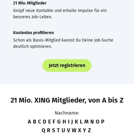
21 Mio. Mitglieder
Knüpf neue Kontakte und erhalte Impulse für ein
besseres Job-Leben.
Kostenlos profitieren
Schon als Basis-Mitglied kannst Du Deine Job-Suche
deutlich optimieren.
Jetzt registrieren
21 Mio. XING Mitglieder, von A bis Z
Nachname:
A
B
C
D
E
F
G
H
I
J
K
L
M
N
O
P
Q
R
S
T
U
V
W
X
Y
Z