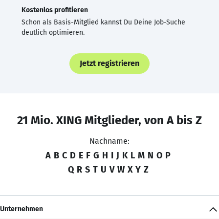
Kostenlos profitieren
Schon als Basis-Mitglied kannst Du Deine Job-Suche
deutlich optimieren.
Jetzt registrieren
21 Mio. XING Mitglieder, von A bis Z
Nachname:
A
B
C
D
E
F
G
H
I
J
K
L
M
N
O
P
Q
R
S
T
U
V
W
X
Y
Z
Unternehmen