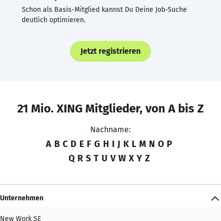
Schon als Basis-Mitglied kannst Du Deine Job-Suche
deutlich optimieren.
Jetzt registrieren
21 Mio. XING Mitglieder, von A bis Z
Nachname:
A
B
C
D
E
F
G
H
I
J
K
L
M
N
O
P
Q
R
S
T
U
V
W
X
Y
Z
Unternehmen
New Work SE