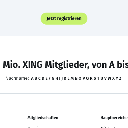
Jetzt registrieren
 Mio. XING Mitglieder, von A bi
Nachname:
A
B
C
D
E
F
G
H
I
J
K
L
M
N
O
P
Q
R
S
T
U
V
W
X
Y
Z
Mitgliedschaften
Hauptbereiche