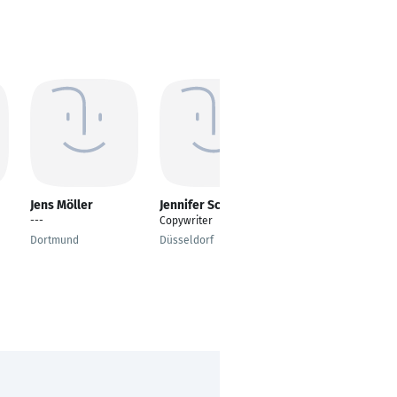
Jens Möller
Jennifer Schick
Laura Platthaus
---
Copywriter
Freiberufliche
Texterin / Bloggerin /
Dortmund
Düsseldorf
Autorin
Remote