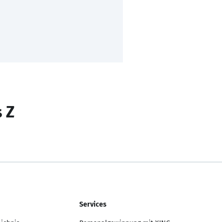
s Z
Services