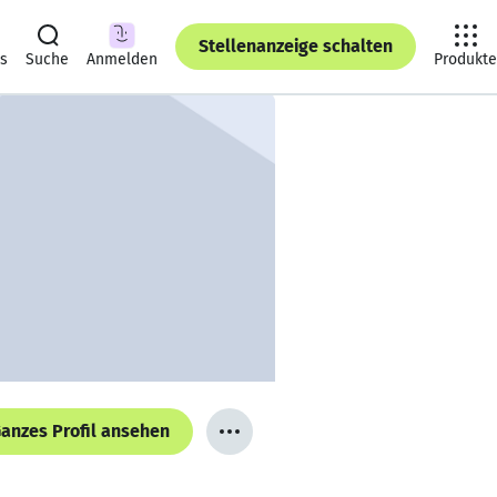
Stellenanzeige schalten
ts
Suche
Anmelden
Produkte
anzes Profil ansehen