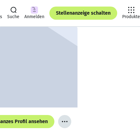
Stellenanzeige schalten
ts
Suche
Anmelden
Produkte
anzes Profil ansehen