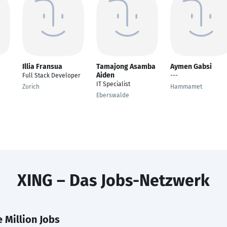
Illia Fransua
Tamajong Asamba
Aymen Gabsi
Aiden
Full Stack Developer
---
IT Specialist
Zurich
Hammamet
Eberswalde
XING – Das Jobs-Netzwerk
 Million Jobs