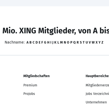
 Mio. XING Mitglieder, von A bi
Nachname:
A
B
C
D
E
F
G
H
I
J
K
L
M
N
O
P
Q
R
S
T
U
V
W
X
Y
Z
Mitgliedschaften
Hauptbereiche
Premium
Mitgliederverz
ProJobs
Jobs Verzeichn
Unternehmen