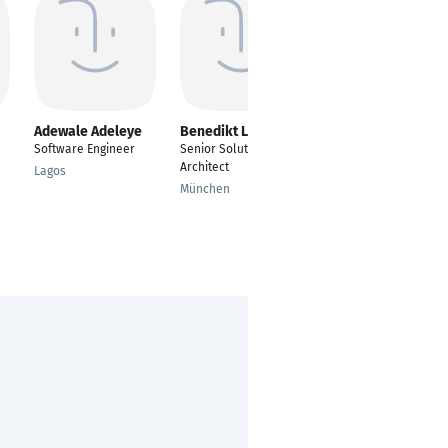
Adewale Adeleye
Benedikt Linse
Elkhan Isayev
Software Engineer
Senior Solutions
Lead Software
Architect
Engineer
Lagos
München
Baku