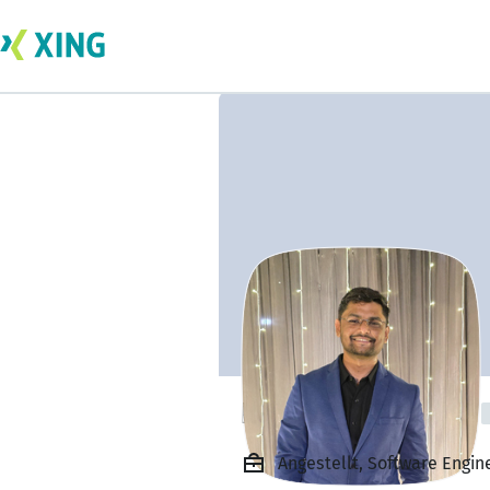
Rohit Satwadhar
Angestellt, Software Engi