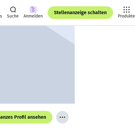
Stellenanzeige schalten
ts
Suche
Anmelden
Produkte
anzes Profil ansehen