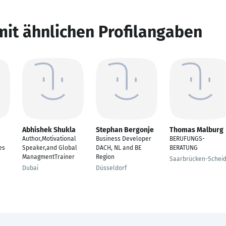
mit ähnlichen Profilangaben
Abhishek Shukla
Stephan Bergonje
Thomas Malburg
Author,Motivational
Business Developer
BERUFUNGS-
es
Speaker,and Global
DACH, NL and BE
BERATUNG
ManagmentTrainer
Region
Saarbrücken-Scheid
Dubai
Düsseldorf