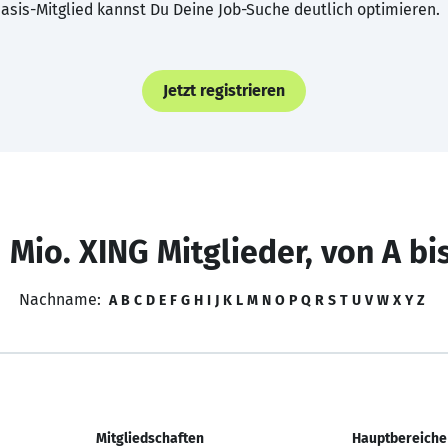
asis-Mitglied kannst Du Deine Job-Suche deutlich optimieren.
Jetzt registrieren
 Mio. XING Mitglieder, von A bi
Nachname:
A
B
C
D
E
F
G
H
I
J
K
L
M
N
O
P
Q
R
S
T
U
V
W
X
Y
Z
Mitgliedschaften
Hauptbereiche