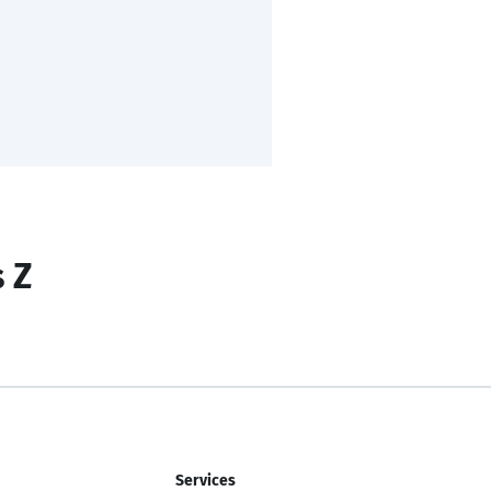
s Z
Services