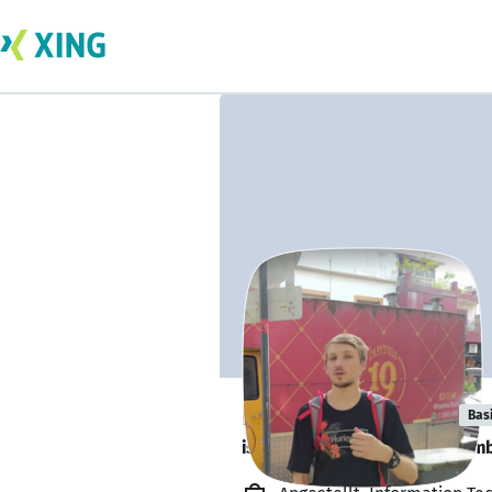
Roman Chirskii
Bas
is looking for a new team memb