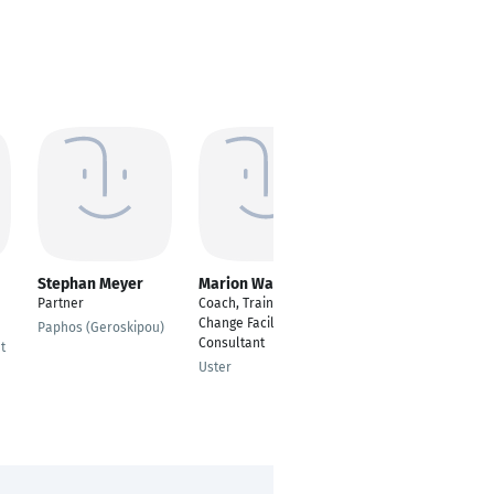
Stephan Meyer
Marion Walz
Sophie Friedrich
Partner
Coach, Trainer,
Head of venture &
Change Facilitator &
Incubation
Paphos (Geroskipou)
Consultant
t
München
Uster