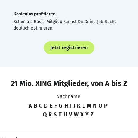
Kostenlos profitieren
Schon als Basis-Mitglied kannst Du Deine Job-Suche
deutlich optimieren.
Jetzt registrieren
21 Mio. XING Mitglieder, von A bis Z
Nachname:
A
B
C
D
E
F
G
H
I
J
K
L
M
N
O
P
Q
R
S
T
U
V
W
X
Y
Z