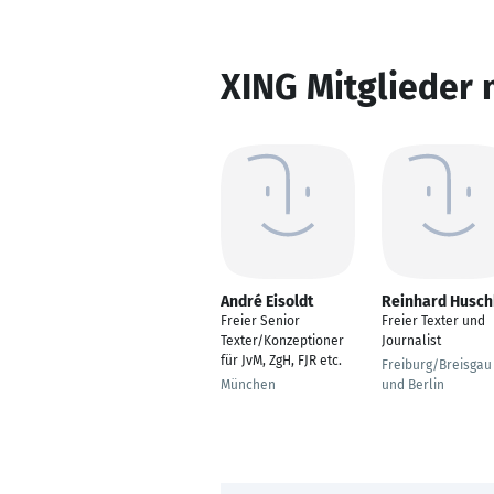
XING Mitglieder 
André Eisoldt
Reinhard Husc
Freier Senior
Freier Texter und
Texter/Konzeptioner
Journalist
für JvM, ZgH, FJR etc.
Freiburg/Breisgau
München
und Berlin