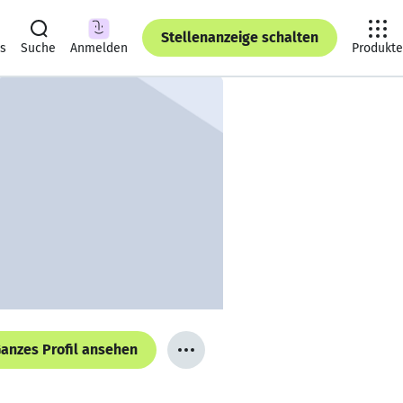
Stellenanzeige schalten
ts
Suche
Anmelden
Produkte
anzes Profil ansehen