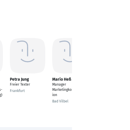
Petra Jung
Mario Heß
Thomas Kern
Freier Texter
Manager
Freier Texter &
s-
Marketingkommunikat
Konzepter
Frankfurt
g)
ion
Leipzig
Bad Vilbel