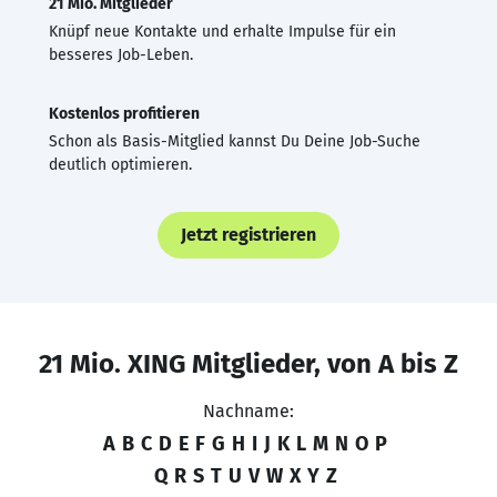
21 Mio. Mitglieder
Knüpf neue Kontakte und erhalte Impulse für ein
besseres Job-Leben.
Kostenlos profitieren
Schon als Basis-Mitglied kannst Du Deine Job-Suche
deutlich optimieren.
Jetzt registrieren
21 Mio. XING Mitglieder, von A bis Z
Nachname:
A
B
C
D
E
F
G
H
I
J
K
L
M
N
O
P
Q
R
S
T
U
V
W
X
Y
Z