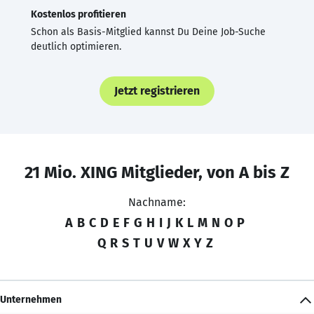
Kostenlos profitieren
Schon als Basis-Mitglied kannst Du Deine Job-Suche
deutlich optimieren.
Jetzt registrieren
21 Mio. XING Mitglieder, von A bis Z
Nachname:
A
B
C
D
E
F
G
H
I
J
K
L
M
N
O
P
Q
R
S
T
U
V
W
X
Y
Z
Unternehmen