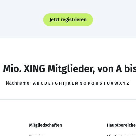
Jetzt registrieren
 Mio. XING Mitglieder, von A bi
Nachname:
A
B
C
D
E
F
G
H
I
J
K
L
M
N
O
P
Q
R
S
T
U
V
W
X
Y
Z
Mitgliedschaften
Hauptbereiche