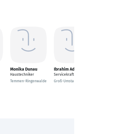
Monika Dunau
Ibrahim Adir
Julie Scheliga
Haustechniker
Servicekraft
Hotelfachfrau
Temmen-Ringenwalde
Groß-Umstadt
Düsseldorf