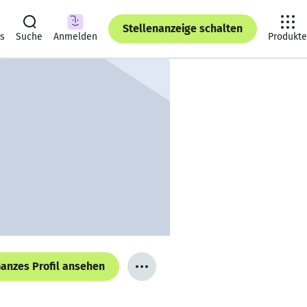
Stellenanzeige schalten
ts
Suche
Anmelden
Produkte
anzes Profil ansehen