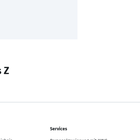
s Z
Services