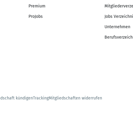
Premium
Mitgliederverz
ProJobs
Jobs Verzeichn
Unternehmen
Berufsverzeich
edschaft kündigen
Tracking
Mitgliedschaften widerrufen