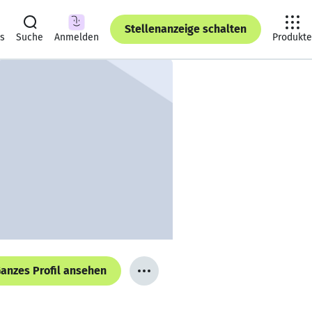
Stellenanzeige schalten
ts
Suche
Anmelden
Produkte
anzes Profil ansehen