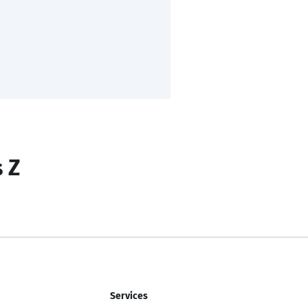
s Z
Services