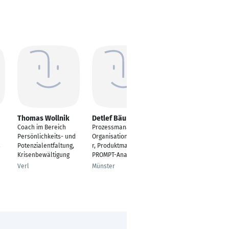
Thomas Wollnik
Detlef Bäumer
Mark Selsen
Coach im Bereich
Prozessmanager,
Vertriebsbeauftragter
Persönlichkeits- und
Organisationsgestalte
Bochum
Potenzialentfaltung,
r, Produktmanager
Krisenbewältigung
PROMPT-Analyse
Verl
Münster