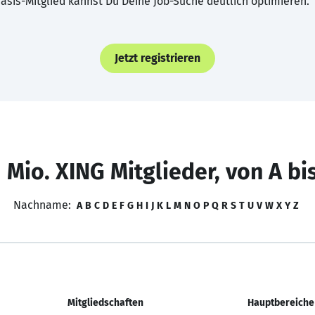
asis-Mitglied kannst Du Deine Job-Suche deutlich optimieren.
Jetzt registrieren
 Mio. XING Mitglieder, von A bi
Nachname:
A
B
C
D
E
F
G
H
I
J
K
L
M
N
O
P
Q
R
S
T
U
V
W
X
Y
Z
Mitgliedschaften
Hauptbereiche