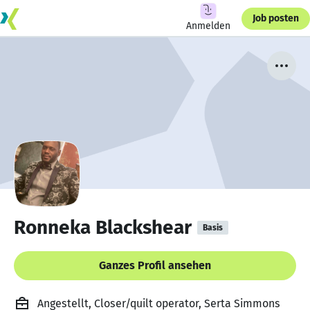
Job posten
Anmelden
Ronneka Blackshear
Basis
Ganzes Profil ansehen
Angestellt, Closer/quilt operator, Serta Simmons