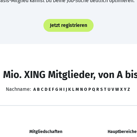
asis-Mitglied kannst Du Deine Job-Suche deutlich optimieren.
Jetzt registrieren
 Mio. XING Mitglieder, von A bi
Nachname:
A
B
C
D
E
F
G
H
I
J
K
L
M
N
O
P
Q
R
S
T
U
V
W
X
Y
Z
Mitgliedschaften
Hauptbereiche