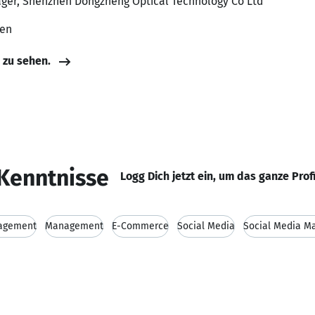
ager, Shenzhen Dongzheng Optical Technology Co Ltd
ten
e zu sehen.
Kenntnisse
Logg Dich jetzt ein, um das ganze Prof
agement
Management
E-Commerce
Social Media
Social Media Ma