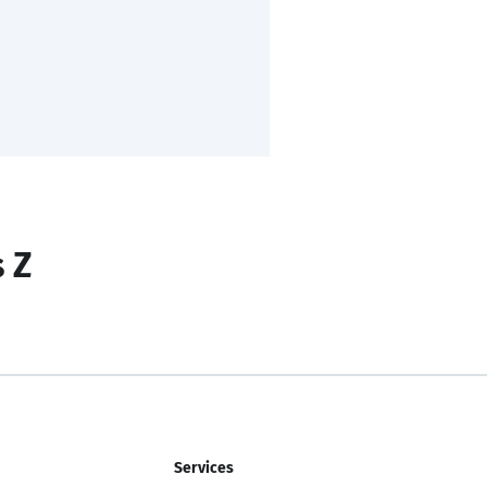
s Z
Services