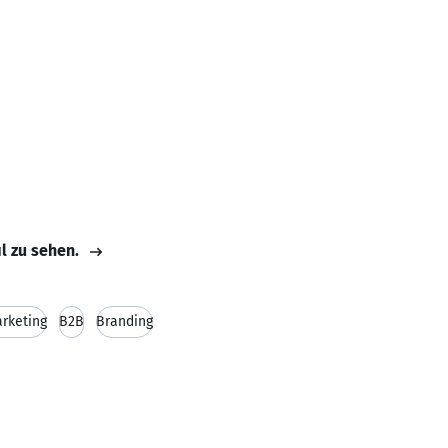
il zu sehen.
rketing
B2B
Branding