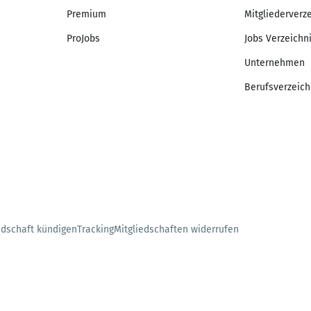
Premium
Mitgliederverz
ProJobs
Jobs Verzeichn
Unternehmen
Berufsverzeich
edschaft kündigen
Tracking
Mitgliedschaften widerrufen