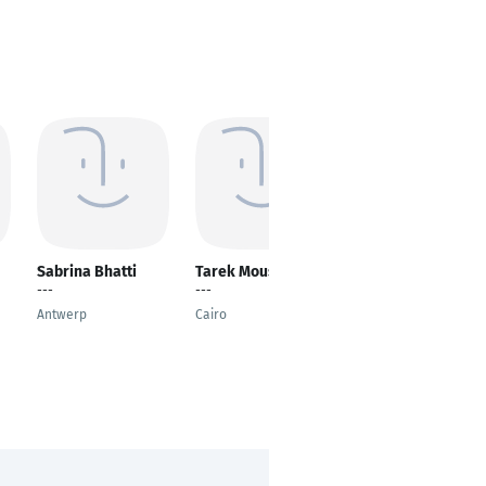
Sabrina Bhatti
Tarek Moussa
Nikola Jovic
---
---
Partner
Antwerp
Cairo
Frankfurt am Main