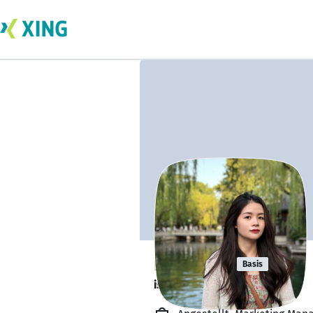
Ruby MA
Basis
is researching.