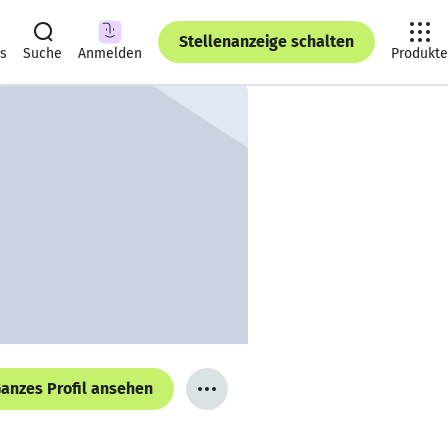
Stellenanzeige schalten
ts
Suche
Anmelden
Produkte
anzes Profil ansehen